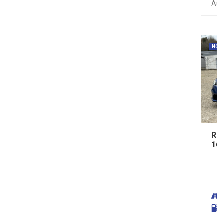
A
N
R
1