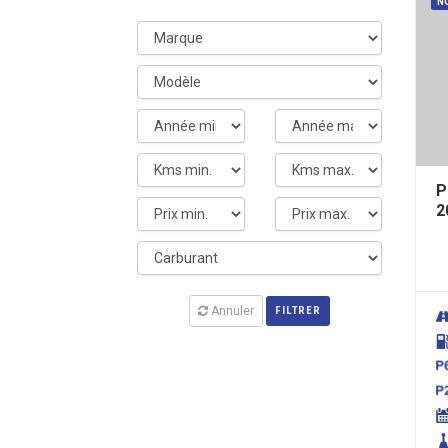
N
P
2
Annuler
FILTRER