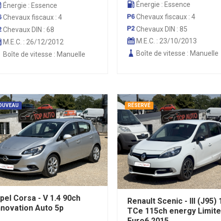
Énergie : Essence
Énergie : Essence
Chevaux fiscaux : 4
Chevaux fiscaux : 4
Chevaux DIN : 85
Chevaux DIN : 68
M.E.C. : 23/10/2013
M.E.C. : 26/12/2012
Boîte de vitesse : Manuelle
Boîte de vitesse : Manuelle
OUVEAU
RÉSERVÉ
pel Corsa - V 1.4 90ch
Renault Scenic - III (J95) 
nnovation Auto 5p
TCe 115ch energy Limit
Euro6 2015