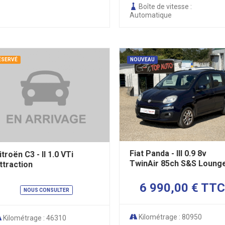
Boîte de vitesse :
Automatique
ÉSERVÉ
NOUVEAU
Fiat Panda - III 0.9 8v
itroën C3 - II 1.0 VTi
TwinAir 85ch S&S Loung
ttraction
6 990,00 € TTC
NOUS CONSULTER
Kilométrage : 80950
Kilométrage : 46310