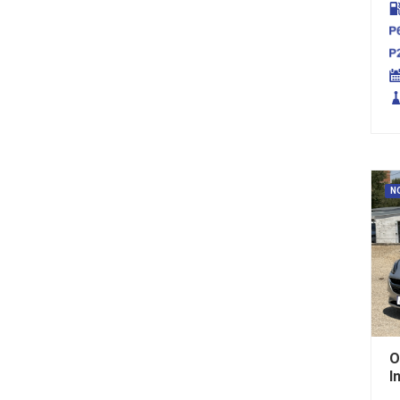
N
O
I