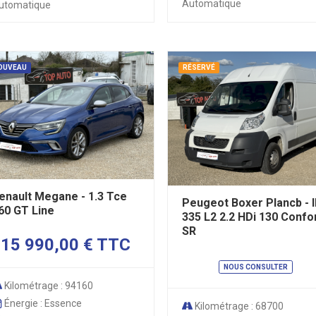
Automatique
utomatique
OUVEAU
RÉSERVÉ
enault Megane - 1.3 Tce
Peugeot Boxer Plancb - I
60 GT Line
335 L2 2.2 HDi 130 Confo
SR
15 990,00 € TTC
NOUS CONSULTER
Kilométrage : 94160
Énergie : Essence
Kilométrage : 68700