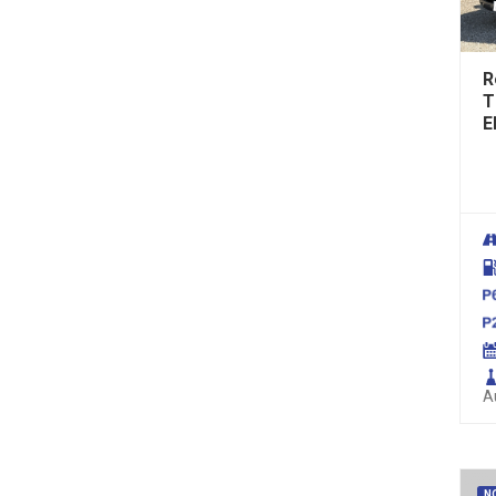
R
T
E
A
N